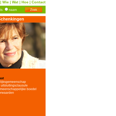
Wie
Wat
Hoe
Contact
|
|
|
|
ats
naam
Schenkingen
aat
elijksgemeenschap
uitsluitingsclausule
emeenschappelijke boedel
orwaarden