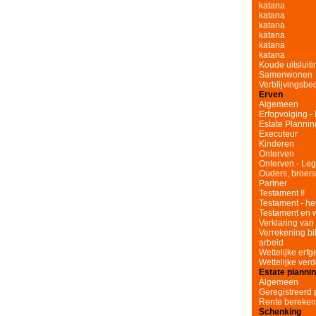
katana
katana
katana
katana
katana
katana
Koude uitsluit
Samenwonen
Verblijvingsbe
Erven
Algemeen
Erfopvolging -
Estate Plannin
Executeur
Kinderen
Onterven
Onterven - Leg
Ouders, broer
Partner
Testament !!
Testament - he
Testament en 
Verklaring van 
Verrekening bi
arbeid
Wettelijke er
Wettelijke verd
Estate planni
Algemeen
Geregistreerd 
Rente bereke
Schenking