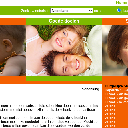
Home
Zoek uw notaris in
en sorteer op
pla
Goede doelen
Burgerlijke St
Schenking
Beperkte huw
Huwelijk en de 
Huwelijk en g
Huwelijkse vo
g men alleen een substantiele schenking doen met toestemming
katana
estemming niet gegeven zijn, dan is de schenking aantastbaar.
katana
katana
et, kan met een bericht aan de begunstigde de schenking
katana
turen met deze mededeling is in principe voldoende. Mocht de
katana
et terug willen geven, dan kan dit gevorderd worden via de
katana