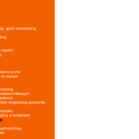
ing - geen verrekening
ding
 Legaten
g
itieme portie
s en zussen
t belang
wilsbeschikkingen
erfrecht
llijke vergoeding geleverde
fgenamen
eling of testament
ng
partnerschap
nen