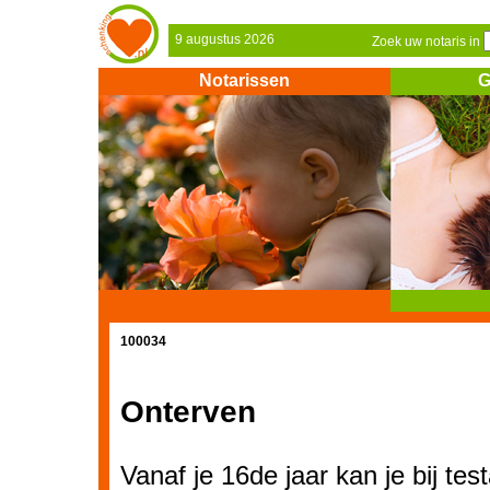
9 augustus 2026
Zoek uw notaris in
Notarissen
G
100034
Onterven
Vanaf je 16de jaar kan je bij te