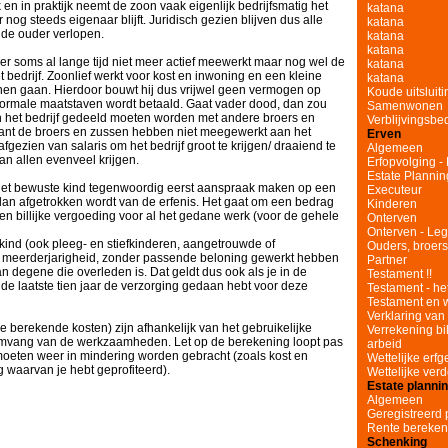
k en in praktijk neemt de zoon vaak eigenlijk bedrijfsmatig het
katana
er nog steeds eigenaar blijft. Juridisch gezien blijven dus alle
katana
 de ouder verlopen.
katana
katana
r soms al lange tijd niet meer actief meewerkt maar nog wel de
katana
t bedrijf. Zoonlief werkt voor kost en inwoning en een kleine
katana
nnen gaan. Hierdoor bouwt hij dus vrijwel geen vermogen op
Koude uitsluit
 normale maatstaven wordt betaald. Gaat vader dood, dan zou
Samenwonen
 het bedrijf gedeeld moeten worden met andere broers en
Verblijvingsbe
ant de broers en zussen hebben niet meegewerkt aan het
Erven
afgezien van salaris om het bedrijf groot te krijgen/ draaiend te
Algemeen
n allen evenveel krijgen.
Erfopvolging -
Estate Plannin
n het bewuste kind tegenwoordig eerst aanspraak maken op een
Executeur
n afgetrokken wordt van de erfenis. Het gaat om een bedrag
Kinderen
n billijke vergoeding voor al het gedane werk (voor de gehele
Onterven
Onterven - Leg
 kind (ook pleeg- en stiefkinderen, aangetrouwde of
Ouders, broer
n meerderjarigheid, zonder passende beloning gewerkt hebben
Partner
van degene die overleden is. Dat geldt dus ook als je in de
Testament !!
de laatste tien jaar de verzorging gedaan hebt voor deze
Testament - he
Testament en 
Verklaring van 
 berekende kosten) zijn afhankelijk van het gebruikelijke
Verrekening bi
omvang van de werkzaamheden. Let op de berekening loopt pas
arbeid
moeten weer in mindering worden gebracht (zoals kost en
Wettelijke er
 waarvan je hebt geprofiteerd).
Wettelijke verd
Estate planni
Algemeen
Geregistreerd 
Rente bereke
Schenking