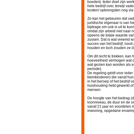
boederij. Ieder doet zijn wer
hele bedrijf over, terwijl vad
kosten/ opbrengsten nog via
Zo kan het gebeuren dat vade
juridische eigenaar is van he
bijdrage om ook is uit te ku
omdat zijn arbeid niet naar
opeens de totale waarde van
zussen. Dat is wat vreemd w
succes van het bedrijf, nooit 
houden en toch zouden ze da
Om dit recht te trekken, ka
hoeveelheid vermogen wat da
wat gezien kan worden als ee
periode).
De regeling geldt voor ieder
kleinkinderen) die vanaf hu
in het beroep of het bedrijf 
huishouding hebt gewerkt of 
mensen.
De hoogte van het bedrag (de
loonniveau, de duur en de 
vanaf 21 jaar en voordelen 
inwoning, opgedane ervaring