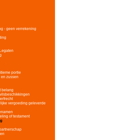
ing - geen verrekening
ding
 Legaten
g
itieme portie
s en zussen
t belang
wilsbeschikkingen
erfrecht
llijke vergoeding geleverde
fgenamen
eling of testament
ng
partnerschap
nen