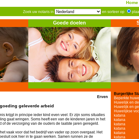
Home
Zoek uw notaris in
en sorteer op
pla
Goede doelen
Burgerlijke St
Erven
Beperkte huw
Huwelijk en de 
ergoeding geleverde arbeid
Huwelijk en g
Huwelijkse vo
is krijgt in principe ieder kind even veel. Er zijn soms situaties
katana
ling gaat wringen. Soms heeft een van de kinderen jaren in het
katana
t of de verzorging van de ouders de laatste jaren geregeld.
katana
katana
 het vaak voor dat het bedrijf van vader op zoon overgaat. Het
katana
 besluit ook hier in te gaan werken. Samen runnen ze de
katana