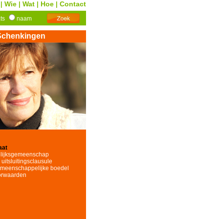
Wie
Wat
Hoe
Contact
|
|
|
|
ats
naam
Schenkingen
aat
elijksgemeenschap
uitsluitingsclausule
emeenschappelijke boedel
orwaarden