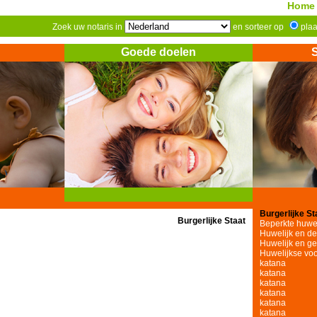
Home
Zoek uw notaris in
en sorteer op
pla
Goede doelen
Burgerlijke St
Burgerlijke Staat
Beperkte huw
Huwelijk en de 
Huwelijk en g
Huwelijkse vo
katana
katana
katana
katana
katana
katana