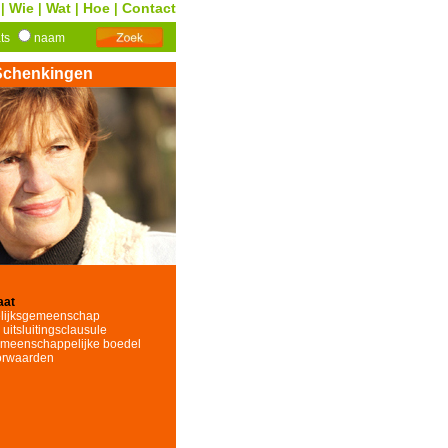
Wie
Wat
Hoe
Contact
|
|
|
|
ats
naam
Schenkingen
aat
elijksgemeenschap
uitsluitingsclausule
emeenschappelijke boedel
orwaarden