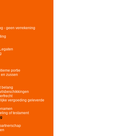
ing - geen verrekening
ding
 Legaten
g
itieme portie
s en zussen
t belang
wilsbeschikkingen
erfrecht
llijke vergoeding geleverde
fgenamen
eling of testament
ng
partnerschap
nen