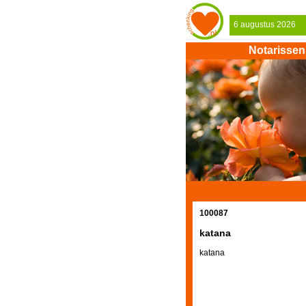
6 augustus 2026
Notarissen
100087
katana
katana