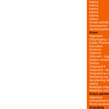
katana
katana
katana
katana
katana
katana
Koude uitsluit
Samenwonen
Verblijvingsbe
Erven
Algemeen
Erfopvolging -
Estate Plannin
Executeur
Kinderen
Onterven
Onterven - Leg
Ouders, broer
Partner
Testament !!
Testament - he
Testament en 
Verklaring van 
Verrekening bi
arbeid
Wettelijke er
Wettelijke verd
Estate planni
Algemeen
Geregistreerd 
Rente bereke
Schenking