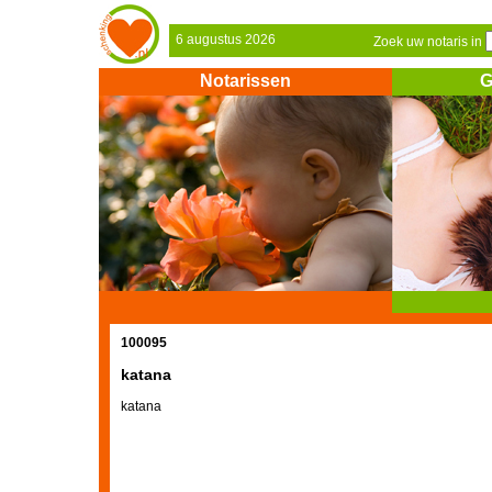
6 augustus 2026
Zoek uw notaris in
Notarissen
G
100095
katana
katana