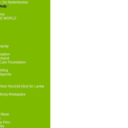
g, De Nederlandse
hulp
isa
HE WORLD
manity
dation
olland
Care Foundation
chting
 Uganda
Voor Noo(r)d-Oost Sri Lanka
lburg-Matagalpa
e Meye
s
a Peru
HAN