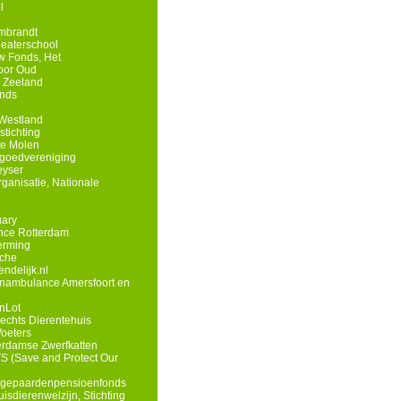
l
mbrandt
eaterschool
 Fonds, Het
oor Oud
 Zeeland
onds
Westland
tichting
he Molen
goedvereniging
eyser
anisatie, Nationale
uary
nce Rotterdam
erming
che
ndelijk.nl
renambulance Amersfoort en
enLot
rechts Dierentehuis
Voeters
erdamse Zwerfkatten
S (Save and Protect Our
egepaardenpensioenfonds
isdierenwelzijn, Stichting