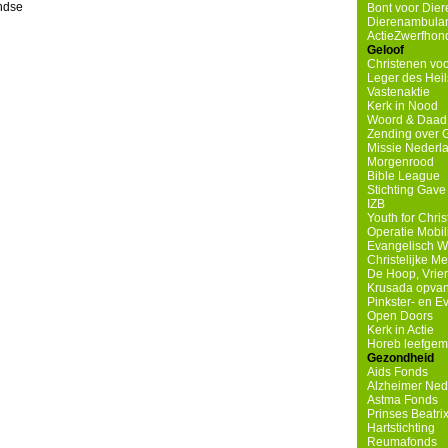
ndse
Bont voor Diere
Dierenambulanc
ActieZwerfhond
Geloof
Christenen voo
Leger des Heil
Vastenaktie
Kerk in Nood
Woord & Daad
Zending over 
Missie Nederl
Morgenrood
Bible League
Stichting Gave
IZB
Youth for Chri
Operatie Mobil
Evangelisch W
Christelijke M
De Hoop, Vrie
Krusada opvan
Pinkster- en 
Open Doors
Kerk in Actie
Horeb leefge
Gezondheid
Aids Fonds
Alzheimer Ned
Astma Fonds
Prinses Beatri
Hartstichting
Reumafonds