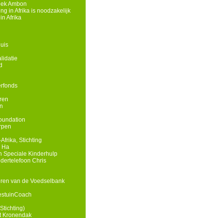
eek Ambon
g in Afrika is noodzakelijk
n Afrika
uis
lidatie
d
rfonds
ren
n
oundation
rpen
Afrika, Stichting
n Ha
 Speciale Kinderhulp
ndertelefoon Chris
eren van de Voedselbank
estuinCoach
Stichting)
t Kronendak