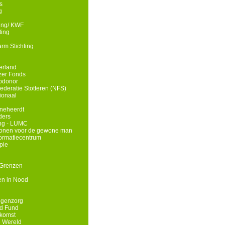
s
g
ding/ KWF
ting
rm Stichting
erland
zer Fonds
opdonor
deratie Stotteren (NFS)
ionaal
neheerdt
ders
ing - LUMC
wonen voor de gewone man
nformatiecentrum
pie
 Grenzen
n in Nood
ngenzorg
id Fund
komst
e Wereld