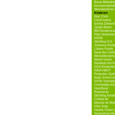
Bouw Biblioth
beroepsopleidin
Weeskinderen i
Kinderen
War Child
CliniClowns
Emma Ziekenh
Jantje Beton
BIO-Kinderreva
Plan Nederlan
NSGK
Stichting ICS
Johanna Kinde
Liliane Fonds
Save the Child
Wereldkindere
World Vision
Net4kids Aid F
SOS-Kinderdo
NINA HBOT
Projecten Zuid-
Naar School i
SVSK Vrienden
Christelijke Ki
Heartbeat
Roemenie
Stichting Kind
ChildsLife
Moesie de Mo
Villa Joep
Hearts-Vision (
Gezinshuis He