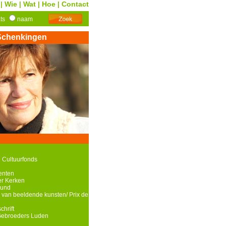
Wie
Wat
Hoe
Contact
|
|
|
|
ats
naam
Schenkingen
 Cultuurfonds
enten
r Kerken
ound
 van beeldende kunsten/ Prix de
chrift
Gebroeders Luden