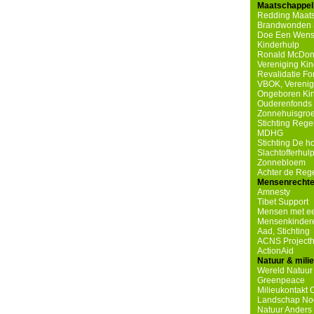
Maatschappeli
Redding Maats
Brandwonden S
Doe Een Wen
Kinderhulp
Ronald McDona
Vereniging Ki
Revalidatie F
VBOK, Verenig
Ongeboren Ki
Ouderenfonds 
Zonnehuisgro
Stichting Reg
MDHG
Stichting De 
Slachtofferhul
Zonnebloem
Achter de Re
Mensenrecht
Amnesty
Tibet Support
Mensen met ee
Mensenkindere
Aad, Stichting
ACNS Projecth
ActionAid
Natuur & mili
Wereld Natuur
Greenpeace
Milieukontakt 
Landschap No
Natuur Anders