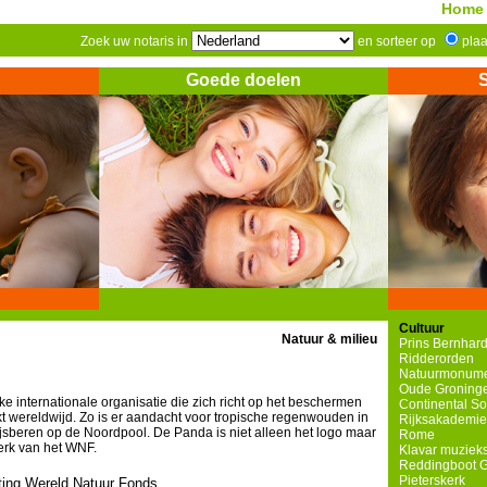
Home
Zoek uw notaris in
en sorteer op
pla
Goede doelen
Cultuur
Natuur & milieu
Prins Bernhard
Ridderorden
Natuurmonum
Oude Groninge
e internationale organisatie die zich richt op het beschermen
Continental S
t wereldwijd. Zo is er aandacht voor tropische regenwouden in
Rijksakademie
sberen op de Noordpool. De Panda is niet alleen het logo maar
Rome
erk van het WNF.
Klavar muzieks
Reddingboot 
Pieterskerk
ting Wereld Natuur Fonds