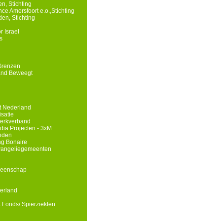
n, Stichting
e Amersfoort e.o.,Stichting
en, Stichting
r Israel
s
Grenzen
and Beweegt
st Nederland
isatie
erkverband
edia Projecten - 3xM
nden
g Bonaire
Evangeliegemeenten
meenschap
erland
x Fonds/ Spierziekten