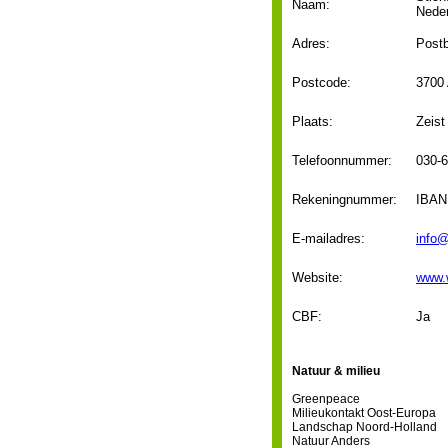
Naam:
Nede
Adres:
Post
Postcode:
3700
Plaats:
Zeist
Telefoonnummer:
030-
Rekeningnummer:
IBAN
E-mailadres:
info@
Website:
www.w
CBF:
Ja
Natuur & milieu
Greenpeace
Milieukontakt Oost-Europa
Landschap Noord-Holland
Natuur Anders