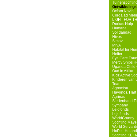
Tuinenstichtin
Ontwikkelings
Oxfam Novib
Cordaiad Mem
LIGHT FOR T
Dorkas Hulp
Humana
Solidaridad
Hivos
Simavi
MIVA
Habitat for Hu
Heifer
Eye Care Foun
Mercy Ships H
Uganda Child 
Oud in Afrika
Kidz Active Sti
Kinderen van
Tear
Agromisa
Havonos, Hart 
Agrinas
Stedenband Ti
Sympany
Lejofonds
Lejofonds
WorldGranny
Stichting May
World Servant
HoPe - Holand
Stichting KEI