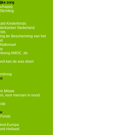
jke zorg
chappij
tichting
s
ld Kinderfonds
nderkanker Nederland
onds
ing ter Bescherming van het
nd
Nationaal
ep
enboog AMOC, de
hond kan de was doen
p
genboog
en
n Missie
n, voor mensen in nood
ulp
eu
 Fonds
Oost-Europa
ord-Holland