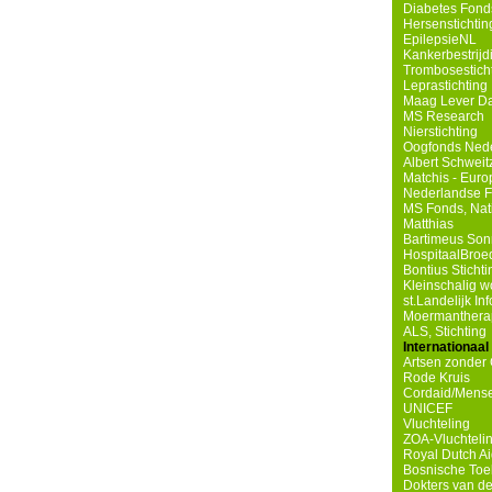
Diabetes Fond
Hersenstichtin
EpilepsieNL
Kankerbestrij
Trombosestich
Leprastichting
Maag Lever Da
MS Research
Nierstichting
Oogfonds Ned
Albert Schweit
Matchis - Eur
Nederlandse Fe
MS Fonds, Nat
Matthias
Bartimeus Son
HospitaalBroe
Bontius Sticht
Kleinschalig 
st.Landelijk I
Moermanthera
ALS, Stichting
Internationaal
Artsen zonder
Rode Kruis
Cordaid/Mense
UNICEF
Vluchteling
ZOA-Vluchteli
Royal Dutch A
Bosnische Toe
Dokters van d