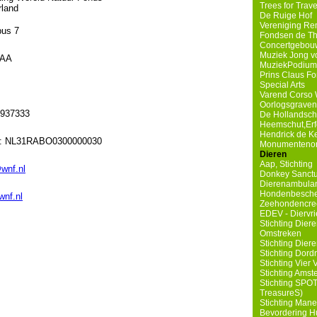
Trees for Trave
rland
De Ruige Hof
Vereniging Re
bus 7
Fondsen de Th
Concertgebouw
Muziek Jong v
 AA
MuziekPodium
Prins Claus F
Special Arts
Varend Corso 
Oorlogsgravens
6937333
De Hollandsc
Heemschut,Erf
Hendrick de K
: NL31RABO0300000030
Monumentenorg
Dieren
Aap, Stichting
wnf.nl
Donkey Sanct
Dierenambula
Hondenbesch
nf.nl
Zeehondencre
EDEV - Diervrie
Stichting Die
Omstreken
Stichting Dier
Stichting Dord
Stichting Vier 
Stichting Amst
Stichting SPOT
TreasureS)
Stichting Man
Bevordering Hu