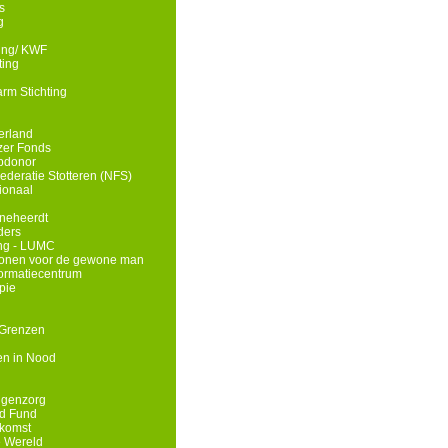
s
g
ding/ KWF
ting
rm Stichting
erland
zer Fonds
opdonor
deratie Stotteren (NFS)
ionaal
neheerdt
ders
ing - LUMC
wonen voor de gewone man
nformatiecentrum
pie
 Grenzen
n in Nood
ngenzorg
id Fund
komst
e Wereld