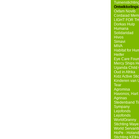
Tuinenstichtin
Ontwikkelings
Oxfam Novib
Cordaiad Mem
LIGHT FOR T
Dorkas Hulp
Humana
Solidaridad
Hivos
Simavi
MIVA
Habitat for Hu
Heifer
Eye Care Foun
Mercy Ships H
Uganda Child 
Oud in Afrika
Kidz Active Sti
Kinderen van
Tear
Agromisa
Havonos, Hart 
Agrinas
Stedenband Ti
Sympany
Lejofonds
Lejofonds
WorldGranny
Stichting May
World Servant
HoPe - Holand
Stichting KEI