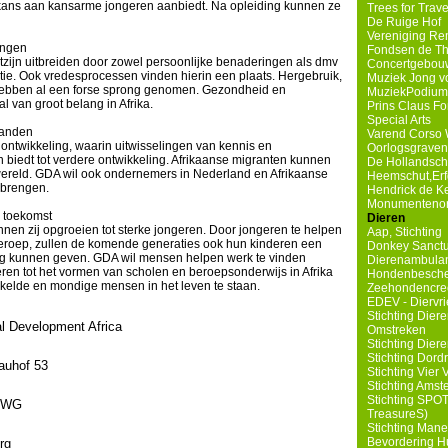
 kans aan kansarme jongeren aanbiedt. Na opleiding kunnen ze
Trees for Trave
De Ruige Hof
Vereniging Re
ingen
Fondsen de Th
tzijn uitbreiden door zowel persoonlijke benaderingen als dmv
Concertgebouw
e. Ook vredesprocessen vinden hierin een plaats. Hergebruik,
Muziek Jong v
hebben al een forse sprong genomen. Gezondheid en
MuziekPodium
l van groot belang in Afrika.
Prins Claus F
Special Arts
banden
Varend Corso 
e ontwikkeling, waarin uitwisselingen van kennis en
Oorlogsgravens
biedt tot verdere ontwikkeling. Afrikaanse migranten kunnen
De Hollandsc
wereld. GDA wil ook ondernemers in Nederland en Afrikaanse
Heemschut,Erf
 brengen.
Hendrick de K
Monumentenorg
e toekomst
Dieren
nen zij opgroeien tot sterke jongeren. Door jongeren te helpen
Aap, Stichting
beroep, zullen de komende generaties ook hun kinderen een
Donkey Sanct
g kunnen geven. GDA wil mensen helpen werk te vinden
Dierenambula
en tot het vormen van scholen en beroepsonderwijs in Afrika
Hondenbesch
kkelde en mondige mensen in het leven te staan.
Zeehondencre
EDEV - Diervrie
Stichting Die
l Development Africa
Omstreken
Stichting Dier
Stichting Dord
auhof 53
Stichting Vier 
Stichting Amst
Stichting SPOT
 WG
TreasureS)
Stichting Man
Bevordering Hu
rg