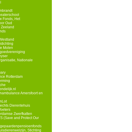
l
mbrandt
eaterschool
 Fonds, Het
oor Oud
 Zeeland
onds
Westland
tichting
he Molen
goedvereniging
eyser
anisatie, Nationale
uary
nce Rotterdam
erming
che
ndelijk.nl
renambulance Amersfoort en
enLot
rechts Dierentehuis
Voeters
erdamse Zwerfkatten
S (Save and Protect Our
egepaardenpensioenfonds
isdierenwelzijn, Stichting