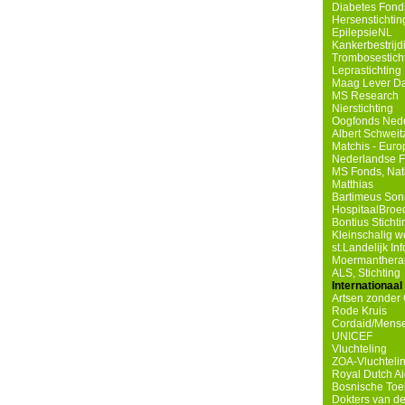
Diabetes Fond
Hersenstichtin
EpilepsieNL
Kankerbestrij
Trombosestich
Leprastichting
Maag Lever Da
MS Research
Nierstichting
Oogfonds Ned
Albert Schweit
Matchis - Eur
Nederlandse Fe
MS Fonds, Nat
Matthias
Bartimeus Son
HospitaalBroe
Bontius Sticht
Kleinschalig 
st.Landelijk I
Moermanthera
ALS, Stichting
Internationaal
Artsen zonder
Rode Kruis
Cordaid/Mense
UNICEF
Vluchteling
ZOA-Vluchteli
Royal Dutch A
Bosnische Toe
Dokters van d