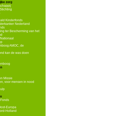
jke zorg
chappij
tichting
s
ld Kinderfonds
nderkanker Nederland
onds
ing ter Bescherming van het
nd
Nationaal
ep
enboog AMOC, de
hond kan de was doen
p
genboog
en
n Missie
n, voor mensen in nood
ulp
eu
 Fonds
Oost-Europa
ord-Holland