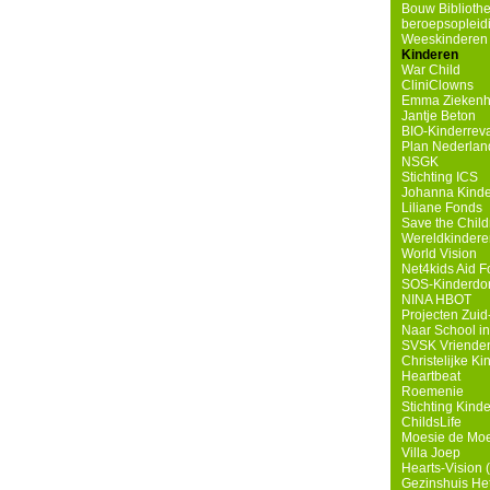
Bouw Biblioth
beroepsopleidin
Weeskinderen i
Kinderen
War Child
CliniClowns
Emma Ziekenh
Jantje Beton
BIO-Kinderreva
Plan Nederlan
NSGK
Stichting ICS
Johanna Kinde
Liliane Fonds
Save the Child
Wereldkindere
World Vision
Net4kids Aid F
SOS-Kinderdo
NINA HBOT
Projecten Zuid-
Naar School i
SVSK Vrienden
Christelijke Ki
Heartbeat
Roemenie
Stichting Kind
ChildsLife
Moesie de Mo
Villa Joep
Hearts-Vision (
Gezinshuis He