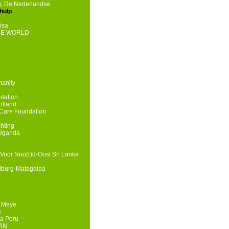
g, De Nederlandse
hulp
isa
HE WORLD
manity
dation
olland
Care Foundation
chting
 Uganda
Voor Noo(r)d-Oost Sri Lanka
lburg-Matagalpa
e Meye
s
a Peru
HAN