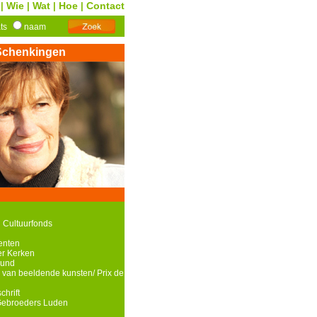
Wie
Wat
Hoe
Contact
|
|
|
|
ats
naam
Schenkingen
 Cultuurfonds
enten
r Kerken
ound
 van beeldende kunsten/ Prix de
chrift
Gebroeders Luden