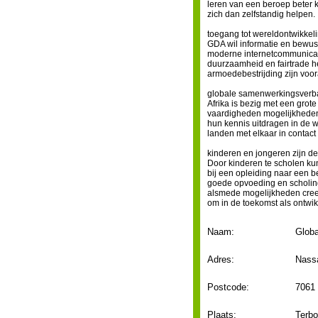
leren van een beroep beter
zich dan zelfstandig helpen.
toegang tot wereldontwikkel
GDA wil informatie en bewus
moderne internetcommunicati
duurzaamheid en fairtrade 
armoedebestrijding zijn voora
globale samenwerkingsver
Afrika is bezig met een grot
vaardigheden mogelijkheden 
hun kennis uitdragen in de 
landen met elkaar in contact
kinderen en jongeren zijn d
Door kinderen te scholen kun
bij een opleiding naar een 
goede opvoeding en scholin
alsmede mogelijkheden creer
om in de toekomst als ontwi
Naam:
Globa
Adres:
Nass
Postcode:
7061
Plaats:
Terbo