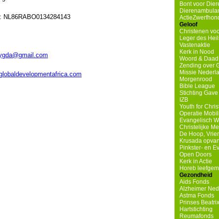
Bont voor Diere
Dierenambulanc
: NL86RABO0134284143
ActieZwerfhond
Geloof
Christenen voo
Leger des Heil
Vastenaktie
Kerk in Nood
dygda@gmail.com
Woord & Daad
Zending over 
Missie Nederl
globaldevelopmentafrica.com
Morgenrood
Bible League
Stichting Gave
IZB
Youth for Chri
Operatie Mobil
Evangelisch W
Christelijke M
De Hoop, Vrie
Krusada opvan
Pinkster- en 
Open Doors
Kerk in Actie
Horeb leefge
Gezondheid
Aids Fonds
Alzheimer Ned
Astma Fonds
Prinses Beatri
Hartstichting
Reumafonds