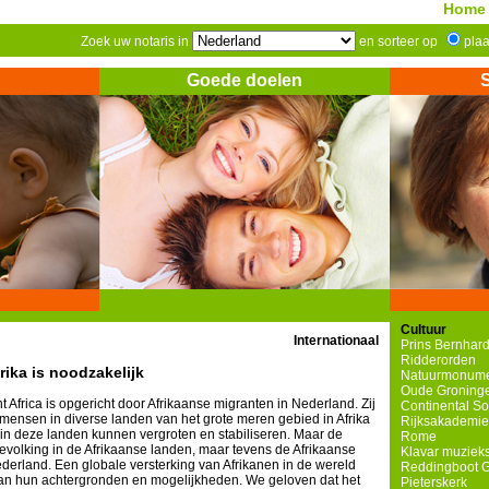
Home
Zoek uw notaris in
en sorteer op
pla
Goede doelen
Cultuur
Internationaal
Prins Bernhard
Ridderorden
rika is noodzakelijk
Natuurmonum
Oude Groninge
 Africa is opgericht door Afrikaanse migranten in Nederland. Zij
Continental S
mensen in diverse landen van het grote meren gebied in Afrika
Rijksakademie
 in deze landen kunnen vergroten en stabiliseren. Maar de
Rome
bevolking in de Afrikaanse landen, maar tevens de Afrikaanse
Klavar muzieks
derland. Een globale versterking van Afrikanen in de wereld
Reddingboot 
an hun achtergronden en mogelijkheden. We geloven dat het
Pieterskerk