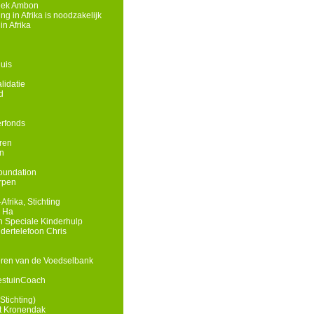
eek Ambon
g in Afrika is noodzakelijk
n Afrika
uis
lidatie
d
rfonds
ren
n
oundation
rpen
Afrika, Stichting
n Ha
 Speciale Kinderhulp
ndertelefoon Chris
eren van de Voedselbank
estuinCoach
Stichting)
t Kronendak