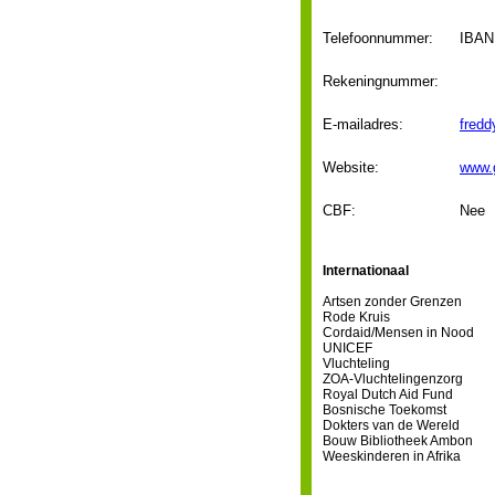
Telefoonnummer:
IBAN
Rekeningnummer:
E-mailadres:
fred
Website:
www.
CBF:
Nee
Internationaal
Artsen zonder Grenzen
Rode Kruis
Cordaid/Mensen in Nood
UNICEF
Vluchteling
ZOA-Vluchtelingenzorg
Royal Dutch Aid Fund
Bosnische Toekomst
Dokters van de Wereld
Bouw Bibliotheek Ambon
Weeskinderen in Afrika