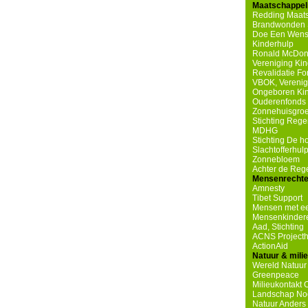
Maatschappeli
Redding Maats
Brandwonden S
Doe Een Wen
Kinderhulp
Ronald McDona
Vereniging Ki
Revalidatie F
VBOK, Verenig
Ongeboren Ki
Ouderenfonds 
Zonnehuisgro
Stichting Reg
MDHG
Stichting De 
Slachtofferhul
Zonnebloem
Achter de Re
Mensenrecht
Amnesty
Tibet Support
Mensen met ee
Mensenkindere
Aad, Stichting
ACNS Projecth
ActionAid
Natuur & mili
Wereld Natuur
Greenpeace
Milieukontakt 
Landschap No
Natuur Anders