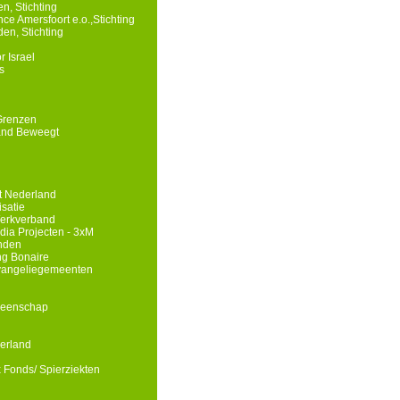
n, Stichting
e Amersfoort e.o.,Stichting
en, Stichting
r Israel
s
Grenzen
and Beweegt
st Nederland
isatie
erkverband
edia Projecten - 3xM
nden
g Bonaire
Evangeliegemeenten
meenschap
erland
x Fonds/ Spierziekten