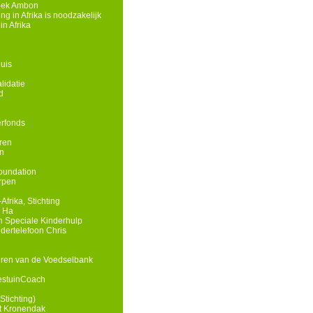
eek Ambon
g in Afrika is noodzakelijk
n Afrika
uis
lidatie
d
rfonds
ren
n
oundation
rpen
Afrika, Stichting
n Ha
 Speciale Kinderhulp
ndertelefoon Chris
eren van de Voedselbank
estuinCoach
Stichting)
t Kronendak