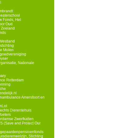
l
mbrandt
eaterschool
 Fonds, Het
oor Oud
 Zeeland
onds
Westland
tichting
he Molen
goedvereniging
eyser
anisatie, Nationale
uary
nce Rotterdam
erming
che
ndelijk.nl
renambulance Amersfoort en
enLot
rechts Dierentehuis
Voeters
erdamse Zwerfkatten
S (Save and Protect Our
egepaardenpensioenfonds
isdierenwelzijn, Stichting