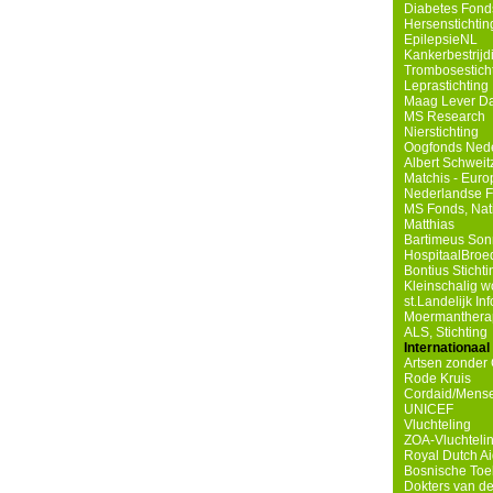
Diabetes Fond
Hersenstichtin
EpilepsieNL
Kankerbestrij
Trombosestich
Leprastichting
Maag Lever Da
MS Research
Nierstichting
Oogfonds Ned
Albert Schweit
Matchis - Eur
Nederlandse Fe
MS Fonds, Nat
Matthias
Bartimeus Son
HospitaalBroe
Bontius Sticht
Kleinschalig 
st.Landelijk I
Moermanthera
ALS, Stichting
Internationaal
Artsen zonder
Rode Kruis
Cordaid/Mense
UNICEF
Vluchteling
ZOA-Vluchteli
Royal Dutch A
Bosnische Toe
Dokters van d