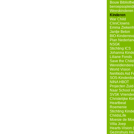
Bouw Biblioth
beroepsopleidin
Weeskinderen i
Kinderen
War Child
CliniClowns
Emma Ziekenh
Jantje Beton
BIO-Kinderreva
Plan Nederlan
NSGK
Stichting ICS
Johanna Kinde
Liliane Fonds
Save the Child
Wereldkindere
World Vision
Net4kids Aid F
SOS-Kinderdo
NINA HBOT
Projecten Zuid-
Naar School i
SVSK Vrienden
Christelijke Ki
Heartbeat
Roemenie
Stichting Kind
ChildsLife
Moesie de Mo
Villa Joep
Hearts-Vision (
Gezinshuis He