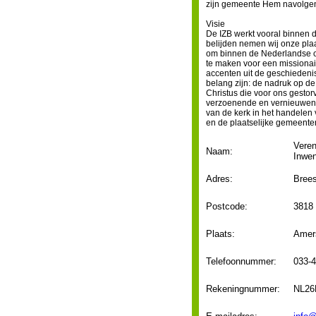
zijn gemeente Hem navolge
Visie
De IZB werkt vooral binnen 
belijden nemen wij onze plaat
om binnen de Nederlandse co
te maken voor een missionai
accenten uit de geschiedeni
belang zijn: de nadruk op de
Christus die voor ons gestor
verzoenende en vernieuwend
van de kerk in het handelen 
en de plaatselijke gemeenten
Veren
Naam:
Inwen
Adres:
Brees
Postcode:
3818
Plaats:
Amers
Telefoonnummer:
033-
Rekeningnummer:
NL26