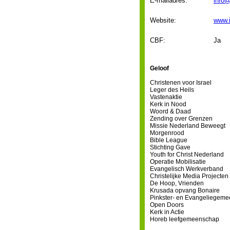
E-mailadres:
info@
Website:
www.i
CBF:
Ja
Geloof
Christenen voor Israel
Leger des Heils
Vastenaktie
Kerk in Nood
Woord & Daad
Zending over Grenzen
Missie Nederland Beweegt
Morgenrood
Bible League
Stichting Gave
Youth for Christ Nederland
Operatie Mobilisatie
Evangelisch Werkverband
Christelijke Media Projecten
De Hoop, Vrienden
Krusada opvang Bonaire
Pinkster- en Evangeliegeme
Open Doors
Kerk in Actie
Horeb leefgemeenschap