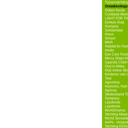
Tuinenstichtin
Ontwikkelings
Oxfam Novib
Cordaiad Mem
LIGHT FOR T
Dorkas Hulp
Humana
Solidaridad
Hivos
Simavi
MIVA
Habitat for Hu
Heifer
Eye Care Foun
Mercy Ships H
Uganda Child 
Oud in Afrika
Kidz Active Sti
Kinderen van
Tear
Agromisa
Havonos, Hart 
Agrinas
Stedenband Ti
Sympany
Lejofonds
Lejofonds
WorldGranny
Stichting May
World Servant
HoPe - Holand
Stichting KEI