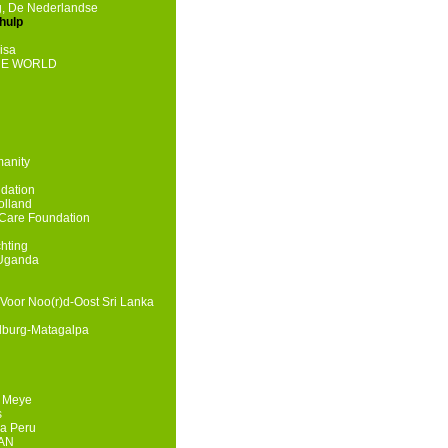
g, De Nederlandse
hulp
isa
HE WORLD
manity
dation
olland
Care Foundation
chting
 Uganda
Voor Noo(r)d-Oost Sri Lanka
lburg-Matagalpa
e Meye
s
a Peru
HAN