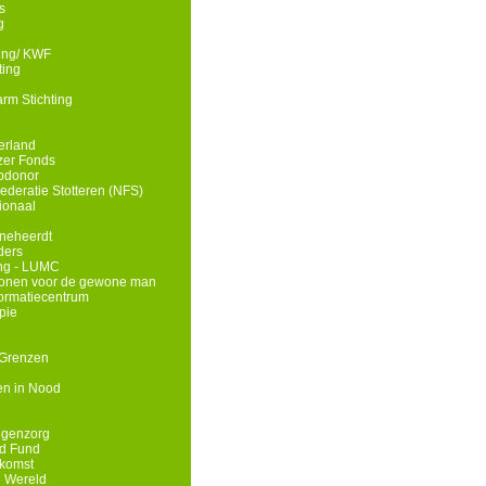
s
g
ding/ KWF
ting
rm Stichting
erland
zer Fonds
opdonor
deratie Stotteren (NFS)
ionaal
neheerdt
ders
ing - LUMC
wonen voor de gewone man
nformatiecentrum
pie
 Grenzen
n in Nood
ngenzorg
id Fund
komst
e Wereld