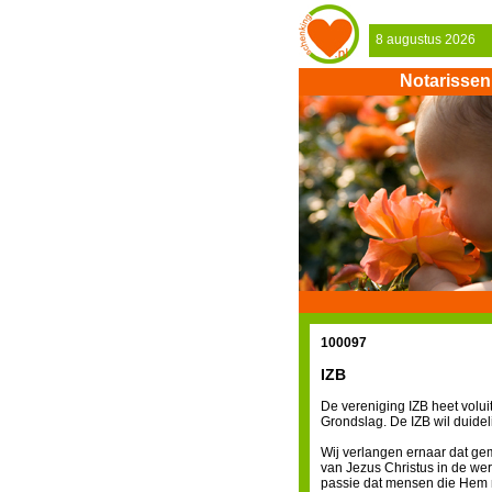
8 augustus 2026
Notarissen
100097
IZB
De vereniging IZB heet vol
Grondslag. De IZB wil duidel
Wij verlangen ernaar dat g
van Jezus Christus in de we
passie dat mensen die Hem n