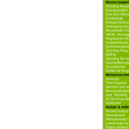
Maatschappeli
Redding Maats
Brandwonden S
Doe Een Wen
Kinderhulp
Ronald McDona
Vereniging Ki
Revalidatie F
VBOK, Verenig
Ongeboren Ki
Ouderenfonds 
Zonnehuisgro
Stichting Reg
MDHG
Stichting De 
Slachtofferhul
Zonnebloem
Achter de Re
Mensenrecht
Amnesty
Tibet Support
Mensen met ee
Mensenkindere
Aad, Stichting
ACNS Projecth
ActionAid
Natuur & mili
Wereld Natuur
Greenpeace
Milieukontakt 
Landschap No
Natuur Anders