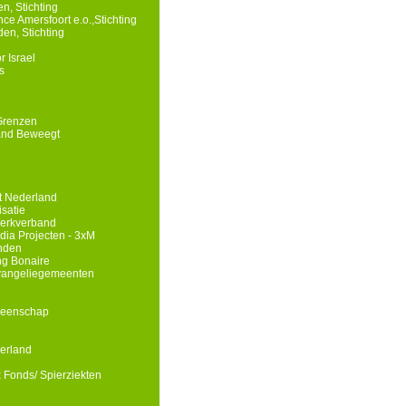
n, Stichting
e Amersfoort e.o.,Stichting
en, Stichting
r Israel
s
Grenzen
and Beweegt
st Nederland
isatie
erkverband
edia Projecten - 3xM
nden
g Bonaire
Evangeliegemeenten
meenschap
erland
x Fonds/ Spierziekten