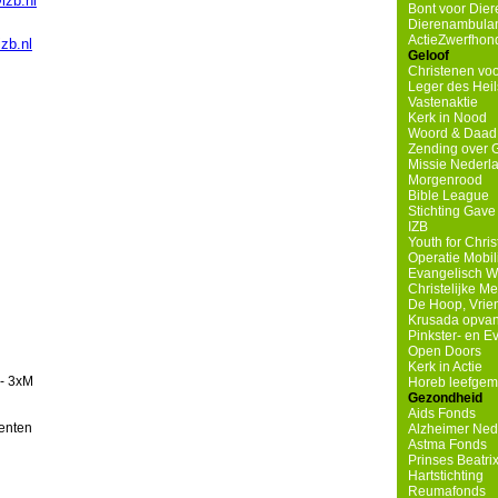
izb.nl
Bont voor Diere
Dierenambulanc
ActieZwerfhond
zb.nl
Geloof
Christenen voo
Leger des Heil
Vastenaktie
Kerk in Nood
Woord & Daad
Zending over 
Missie Nederl
Morgenrood
Bible League
Stichting Gave
IZB
Youth for Chri
Operatie Mobil
Evangelisch W
Christelijke M
De Hoop, Vrie
Krusada opvan
Pinkster- en 
Open Doors
Kerk in Actie
 - 3xM
Horeb leefge
Gezondheid
Aids Fonds
enten
Alzheimer Ned
Astma Fonds
Prinses Beatri
Hartstichting
Reumafonds