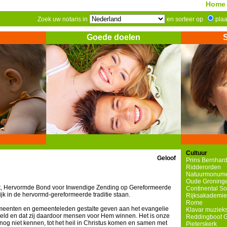
Home
Zoek uw notaris in
en sorteer op
pla
Goede doelen
Cultuur
Geloof
Prins Bernhard
Ridderorden
Natuurmonum
Oude Groninge
uit, Hervormde Bond voor Inwendige Zending op Gereformeerde
Continental S
ijk in de hervormd-gereformeerde traditie staan.
Rijksakademie
Rome
emeenten en gemeenteleden gestalte geven aan het evangelie
Klavar muzieks
reld en dat zij daardoor mensen voor Hem winnen. Het is onze
Reddingboot 
og niet kennen, tot het heil in Christus komen en samen met
Pieterskerk