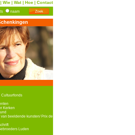
Wie
Wat
Hoe
Contact
|
|
|
|
ats
naam
Schenkingen
 Cultuurfonds
enten
r Kerken
ound
 van beeldende kunsten/ Prix de
chrift
Gebroeders Luden