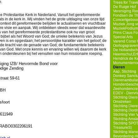
n.
Trees for Trave
De Ruige Hof
Vereniging Re
de Protestantse Kerk in Nederland. Vanuit het gereformeerde
Fondsen de Th
s in de kerk in. Wij vinden het de grote uitdaging van onze tijd
Concertgebouw
ntext dit gereformeerde belijden te actualiseren en vruchtbaar
Muziek Jong v
re visie en aanpak. Wij ontdekken steeds weer dat waardevolle
MuziekPodium
s van het gereformeerde protestantisme ook nu van groot
Prins Claus F
 bijbel als het Woord van God; de unieke betekenis van Jezus
Special Arts
ven is en opgestaan; het persoonlijke karakter van het geloof; de
Varend Corso 
e kracht van de genade van God; de fundamentele betekenis
Oorlogsgravens
van God. Met onze kennis en ervaring willen wij daarom de kerk
De Hollandsc
 ondersteunen bij het vervullen van hun missionaire roeping.
Heemschut,Erf
Hendrick de K
Monumentenorg
iging IZB/ Hervormde Bond voor
Dieren
dige Zending
Aap, Stichting
Donkey Sanct
traat 59-61
Dierenambula
Hondenbesch
Zeehondencre
 BH
EDEV - Diervrie
Stichting Die
Omstreken
foort
Stichting Dier
Stichting Dord
4611949
Stichting Vier 
Stichting Amst
Stichting SPOT
RABO0302206191
TreasureS)
Stichting Man
Bevordering Hu