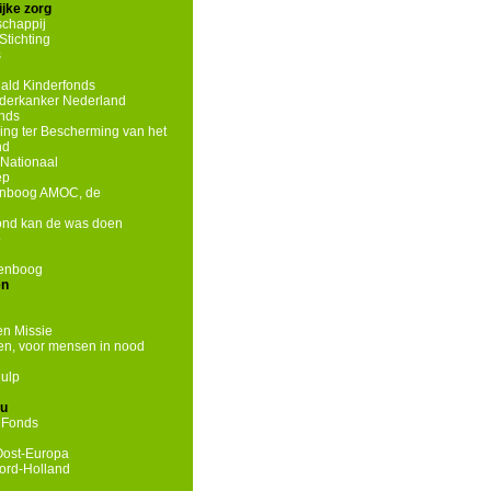
jke zorg
chappij
tichting
s
ld Kinderfonds
nderkanker Nederland
onds
ing ter Bescherming van het
nd
Nationaal
ep
enboog AMOC, de
hond kan de was doen
p
genboog
en
n Missie
n, voor mensen in nood
ulp
eu
 Fonds
Oost-Europa
ord-Holland