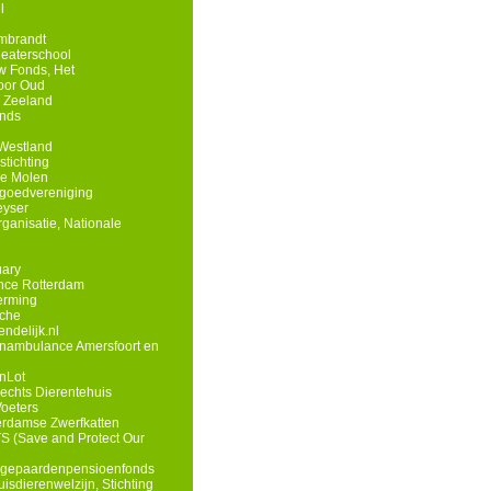
l
mbrandt
eaterschool
 Fonds, Het
oor Oud
 Zeeland
onds
Westland
tichting
he Molen
goedvereniging
eyser
anisatie, Nationale
uary
nce Rotterdam
erming
che
ndelijk.nl
renambulance Amersfoort en
enLot
rechts Dierentehuis
Voeters
erdamse Zwerfkatten
S (Save and Protect Our
egepaardenpensioenfonds
isdierenwelzijn, Stichting