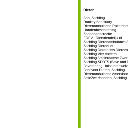
Dieren
Aap, Stichting
Donkey Sanctuary
Dierenambulance Rotterda
Hondenbescherming
Zeehondencreche
EDEV - Diervriendelijk.nl
Stichting Dierenambulance 
Stichting DierenLot
Stichting Dordrechts Dierent
Stichting Vier Voeters
Stichting Amsterdamse Zwerf
Stichting SPOTS (Save and P
Bevordering Huisdierenwelzij
Bont voor Dieren, Stichting
Dierenambulance Amersfoort 
ActieZwerfhonden, Stichting