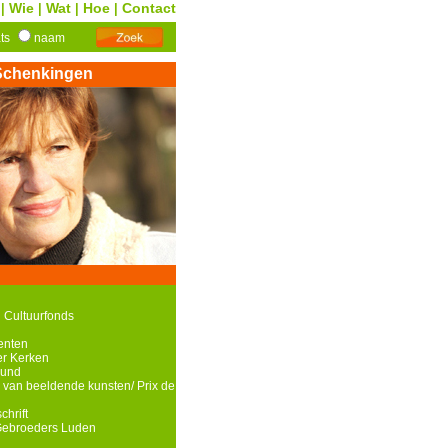
Wie
Wat
Hoe
Contact
|
|
|
|
ats
naam
Schenkingen
 Cultuurfonds
enten
r Kerken
ound
 van beeldende kunsten/ Prix de
chrift
Gebroeders Luden