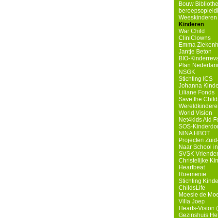
Bouw Biblioth
beroepsopleidin
Weeskinderen i
Kinderen
War Child
CliniClowns
Emma Ziekenh
Jantje Beton
BIO-Kinderreva
Plan Nederlan
NSGK
Stichting ICS
Johanna Kinde
Liliane Fonds
Save the Child
Wereldkindere
World Vision
Net4kids Aid F
SOS-Kinderdo
NINA HBOT
Projecten Zuid-
Naar School i
SVSK Vrienden
Christelijke Ki
Heartbeat
Roemenie
Stichting Kind
ChildsLife
Moesie de Mo
Villa Joep
Hearts-Vision (
Gezinshuis He