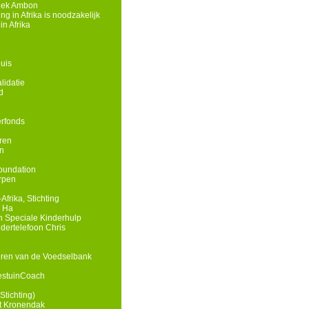
eek Ambon
g in Afrika is noodzakelijk
n Afrika
uis
lidatie
d
rfonds
ren
n
oundation
rpen
Afrika, Stichting
n Ha
 Speciale Kinderhulp
ndertelefoon Chris
eren van de Voedselbank
estuinCoach
Stichting)
t Kronendak