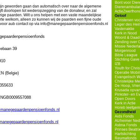
Bont voor Diere
zijn geworden gaan dan automatisch over naar de algemene
Dierenambulanc
lijft doorlopen tot wederopzegging van de donateur, en zal
ActieZwerfhond
rige paarden. Wilt u ons helpen met een vaste maandelijkse
Geloof
harte welkom, alleen zo kunnen wij de paarden een fijne oude
Christenen voo
voor aub contact op via info@manegepaardenpensioenfonds.nl
Leger des Heil
Vastenaktie
Kerk in Nood
gepaardenpensioenfonds
Woord & Daad
Zending over 
Missie Nederl
sebaan 39
Morgenrood
Bible League
Stichting Gave
910
IZB
Youth for Chri
Operatie Mobil
N (Belgie)
Evangelisch W
Christelijke M
1355633
De Hoop, Vrie
Krusada opvan
Pinkster- en 
INGB0009557088
Open Doors
Kerk in Actie
Horeb leefge
manegepaardenpensioenfonds.nl
Gezondheid
Aids Fonds
Alzheimer Ned
manegepaardenpensioenfonds.nl
Astma Fonds
Prinses Beatri
Hartstichting
Reumafonds