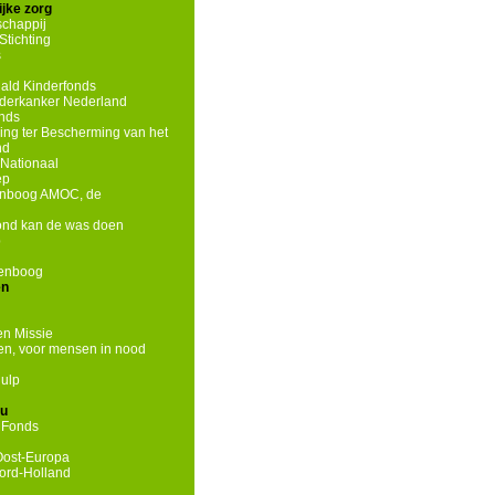
jke zorg
chappij
tichting
s
ld Kinderfonds
nderkanker Nederland
onds
ing ter Bescherming van het
nd
Nationaal
ep
enboog AMOC, de
hond kan de was doen
p
genboog
en
n Missie
n, voor mensen in nood
ulp
eu
 Fonds
Oost-Europa
ord-Holland