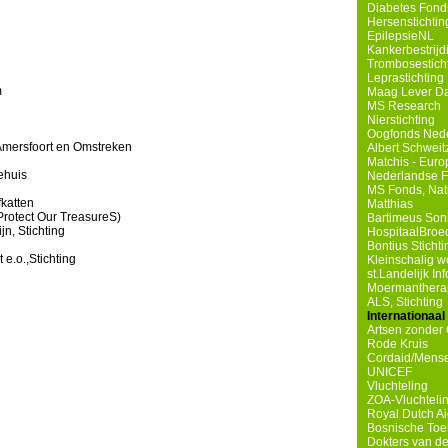
Diabetes Fond
Hersenstichtin
EpilepsieNL
Kankerbestrij
Trombosestich
Leprastichting
m
Maag Lever Da
MS Research
Nierstichting
Oogfonds Ned
Amersfoort en Omstreken
Albert Schweit
Matchis - Eur
ehuis
Nederlandse Fe
MS Fonds, Nat
katten
Matthias
rotect Our TreasureS)
Bartimeus Son
n, Stichting
HospitaalBroe
Bontius Sticht
e.o.,Stichting
Kleinschalig 
st.Landelijk I
Moermanthera
ALS, Stichting
Internationaal
Artsen zonder
Rode Kruis
Cordaid/Mense
UNICEF
Vluchteling
ZOA-Vluchteli
Royal Dutch A
Bosnische Toe
Dokters van d