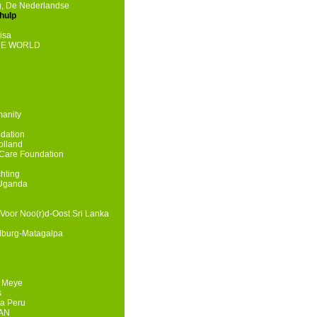
g, De Nederlandse
hulp
isa
HE WORLD
manity
dation
olland
Care Foundation
chting
 Uganda
Voor Noo(r)d-Oost Sri Lanka
lburg-Matagalpa
e Meye
s
a Peru
HAN