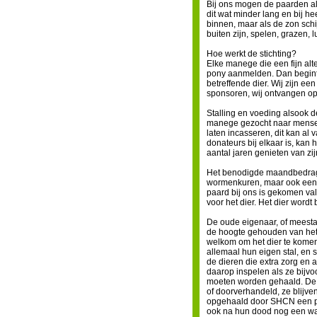
Bij ons mogen de paarden all
dit wat minder lang en bij he
binnen, maar als de zon schi
buiten zijn, spelen, grazen, l
Hoe werkt de stichting?
Elke manege die een fijn alt
pony aanmelden. Dan begint
betreffende dier. Wij zijn een
sponsoren, wij ontvangen op
Stalling en voeding alsook d
manege gezocht naar mensen 
laten incasseren, dit kan a
donateurs bij elkaar is, kan 
aantal jaren genieten van zi
Het benodigde maandbedrag pe
wormenkuren, maar ook een s
paard bij ons is gekomen val
voor het dier. Het dier wordt
De oude eigenaar, of meesta
de hoogte gehouden van het w
welkom om het dier te komen
allemaal hun eigen stal, en
de dieren die extra zorg en
daarop inspelen als ze bijv
moeten worden gehaald. De p
of doorverhandeld, ze blijven
opgehaald door SHCN een pa
ook na hun dood nog een waa