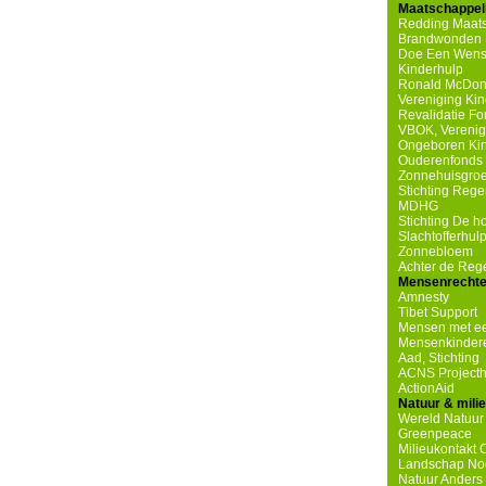
Maatschappeli
Redding Maats
Brandwonden S
Doe Een Wen
Kinderhulp
Ronald McDona
Vereniging Ki
Revalidatie F
VBOK, Verenig
Ongeboren Ki
Ouderenfonds 
Zonnehuisgro
Stichting Reg
MDHG
Stichting De 
Slachtofferhul
Zonnebloem
Achter de Re
Mensenrecht
Amnesty
Tibet Support
Mensen met ee
Mensenkindere
Aad, Stichting
ACNS Projecth
ActionAid
Natuur & mili
Wereld Natuur
Greenpeace
Milieukontakt 
Landschap No
Natuur Anders