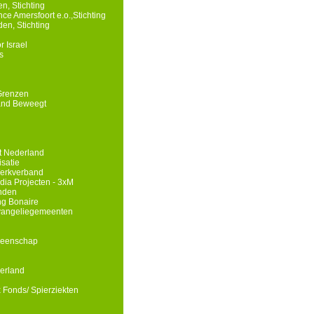
n, Stichting
e Amersfoort e.o.,Stichting
en, Stichting
r Israel
s
Grenzen
and Beweegt
st Nederland
isatie
erkverband
edia Projecten - 3xM
nden
g Bonaire
Evangeliegemeenten
meenschap
erland
x Fonds/ Spierziekten