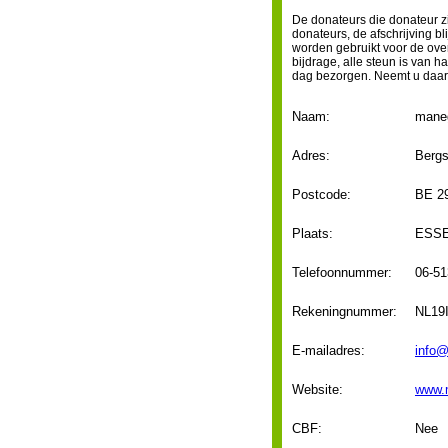
De donateurs die donateur 
donateurs, de afschrijving b
worden gebruikt voor de ove
bijdrage, alle steun is van 
dag bezorgen. Neemt u daar
Naam:
mane
Adres:
Berg
Postcode:
BE 2
Plaats:
ESSE
Telefoonnummer:
06-5
Rekeningnummer:
NL19
E-mailadres:
info@
Website:
www.
CBF:
Nee