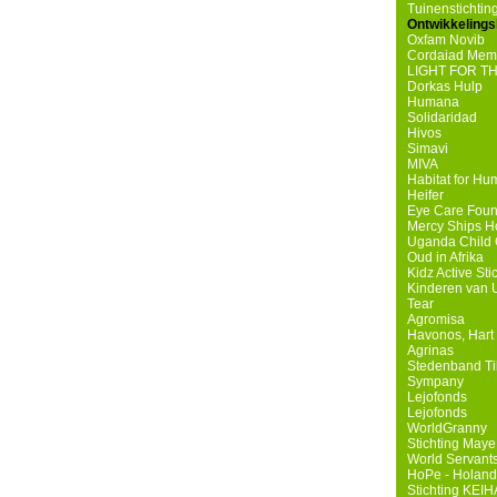
Tuinenstichtin
Ontwikkelings
Oxfam Novib
Cordaiad Mem
LIGHT FOR T
Dorkas Hulp
Humana
Solidaridad
Hivos
Simavi
MIVA
Habitat for Hu
Heifer
Eye Care Foun
Mercy Ships H
Uganda Child 
Oud in Afrika
Kidz Active Sti
Kinderen van
Tear
Agromisa
Havonos, Hart 
Agrinas
Stedenband Ti
Sympany
Lejofonds
Lejofonds
WorldGranny
Stichting May
World Servant
HoPe - Holand
Stichting KEI