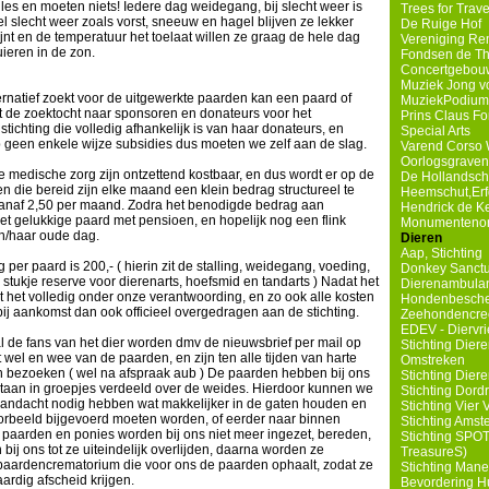
es en moeten niets! Iedere dag weidegang, bij slecht weer is
Trees for Trave
el slecht weer zoals vorst, sneeuw en hagel blijven ze lekker
De Ruige Hof
jnt en de temperatuur het toelaat willen ze graag de hele dag
Vereniging Re
uieren in de zon.
Fondsen de Th
Concertgebouw
Muziek Jong v
ernatief zoekt voor de uitgewerkte paarden kan een paard of
MuziekPodium
 de zoektocht naar sponsoren en donateurs voor het
Prins Claus F
 stichting die volledig afhankelijk is van haar donateurs, en
Special Arts
 geen enkele wijze subsidies dus moeten we zelf aan de slag.
Varend Corso 
Oorlogsgravens
e medische zorg zijn ontzettend kostbaar, en dus wordt er op de
De Hollandsc
die bereid zijn elke maand een klein bedrag structureel te
Heemschut,Erf
l vanaf 2,50 per maand. Zodra het benodigde bedrag aan
Hendrick de K
het gelukkige paard met pensioen, en hopelijk nog een flink
Monumentenorg
jn/haar oude dag.
Dieren
Aap, Stichting
r paard is 200,- ( hierin zit de stalling, weidegang, voeding,
Donkey Sanct
tukje reserve voor dierenarts, hoefsmid en tandarts ) Nadat het
Dierenambula
t het volledig onder onze verantwoording, en zo ook alle kosten
Hondenbesch
 bij aankomst dan ook officieel overgedragen aan de stichting.
Zeehondencre
EDEV - Diervrie
l de fans van het dier worden dmv de nieuwsbrief per mail op
Stichting Die
el en wee van de paarden, en zijn ten alle tijden van harte
Omstreken
 bezoeken ( wel na afspraak aub ) De paarden hebben bij ons
Stichting Dier
 staan in groepjes verdeeld over de weides. Hierdoor kunnen we
Stichting Dord
 aandacht nodig hebben wat makkelijker in de gaten houden en
Stichting Vier 
oorbeeld bijgevoerd moeten worden, of eerder naar binnen
Stichting Amst
aarden en ponies worden bij ons niet meer ingezet, bereden,
Stichting SPOT
 bij ons tot ze uiteindelijk overlijden, daarna worden ze
TreasureS)
ardencrematorium die voor ons de paarden ophaalt, zodat ze
Stichting Man
rdig afscheid krijgen.
Bevordering Hu