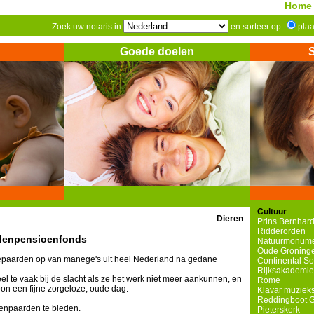
Home
Zoek uw notaris in
en sorteer op
pla
Goede doelen
Cultuur
Dieren
Prins Bernhard
Ridderorden
denpensioenfonds
Natuurmonum
Oude Groninge
epaarden op van manege's uit heel Nederland na gedane
Continental S
Rijksakademie
l te vaak bij de slacht als ze het werk niet meer aankunnen, en
Rome
n een fijne zorgeloze, oude dag.
Klavar muzieks
Reddingboot 
enpaarden te bieden.
Pieterskerk