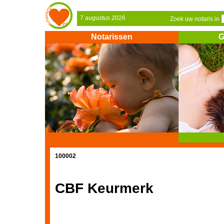
7 augustus 2026
Zoek uw notaris in
Notarissen
G
100002
CBF Keurmerk