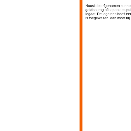
Naast de erfgenamen kunnen 
geldbedrag of bepaalde spull
legaat. De legataris heeft e
is toegewezen, dan moet hij 