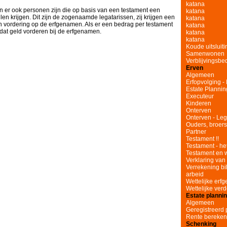
katana
er ook personen zijn die op basis van een testament een
katana
en krijgen. Dit zijn de zogenaamde legatarissen, zij krijgen een
katana
en vordering op de erfgenamen. Als er een bedrag per testament
katana
dat geld vorderen bij de erfgenamen.
katana
katana
Koude uitsluit
Samenwonen
Verblijvingsbe
Erven
Algemeen
Erfopvolging -
Estate Plannin
Executeur
Kinderen
Onterven
Onterven - Leg
Ouders, broer
Partner
Testament !!
Testament - he
Testament en 
Verklaring van 
Verrekening bi
arbeid
Wettelijke er
Wettelijke verd
Estate planni
Algemeen
Geregistreerd 
Rente bereke
Schenking