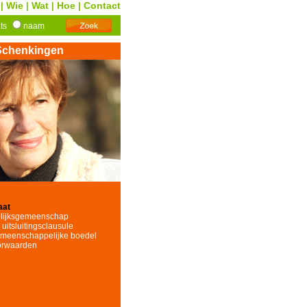
Wie
Wat
Hoe
Contact
|
|
|
|
ats
naam
Schenkingen
aat
elijksgemeenschap
uitsluitingsclausule
emeenschappelijke boedel
orwaarden