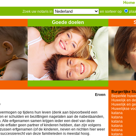
Home
Zoek uw notaris in
en sorteer op
pla
Goede doelen
Burgerlijke St
Erven
Beperkte huw
Huwelijk en de 
n
Huwelijk en g
Huwelijkse vo
rmogen op tijdens hun leven (denk aan bijvoorbeeld een
katana
rden er schulden en bezittingen nagelaten aan de nabestaanden,
katana
Alle erfgenamen samen krijgen ieder een deel van deze
katana
e erflater geen partner of kinderen hebben, dan zijn volgens
katana
 zussen erfgenamen (of de kinderen, neven en nichten hier weer
katana
et successierecht van deze familieleden is meestal hoog.
katana