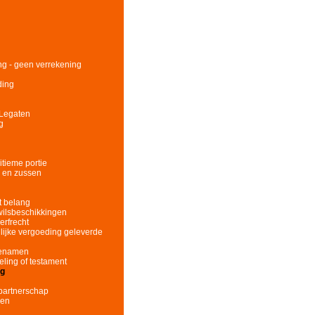
ing - geen verrekening
ding
 Legaten
g
itieme portie
s en zussen
t belang
wilsbeschikkingen
erfrecht
llijke vergoeding geleverde
fgenamen
eling of testament
ng
partnerschap
nen