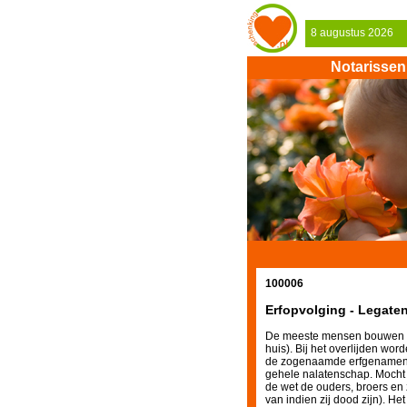
8 augustus 2026
Notarissen
100006
Erfopvolging - Legate
De meeste mensen bouwen ve
huis). Bij het overlijden wo
de zogenaamde erfgenamen. 
gehele nalatenschap. Mocht d
de wet de ouders, broers en
van indien zij dood zijn). H